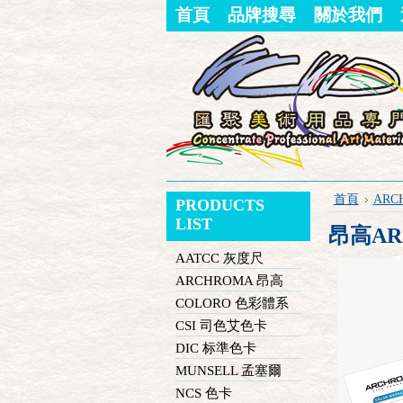
首頁
品牌搜尋
關於我們
首頁
ARC
PRODUCTS
LIST
昂高A
AATCC 灰度尺
ARCHROMA 昂高
COLORO 色彩體系
CSI 司色艾色卡
DIC 标準色卡
MUNSELL 孟塞爾
NCS 色卡