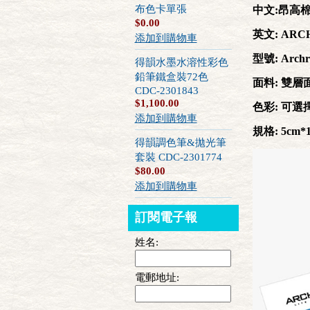
布色卡單張
中文:昂高
$0.00
英文: ARCHR
添加到購物車
型號: Archr
得韻水墨水溶性彩色
鉛筆鐵盒裝72色
面料: 雙層
CDC-2301843
$1,100.00
色彩: 可選
添加到購物車
規格: 5cm*
得韻調色筆&拋光筆
套裝 CDC-2301774
$80.00
添加到購物車
訂閱電子報
姓名:
電郵地址: