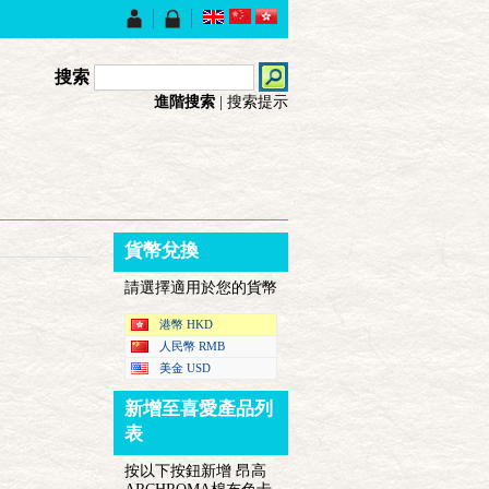
搜索
進階搜索
|
搜索提示
貨幣兌換
請選擇適用於您的貨幣
港幣 HKD
人民幣 RMB
美金 USD
新增至喜愛產品列
表
按以下按鈕新增 昂高