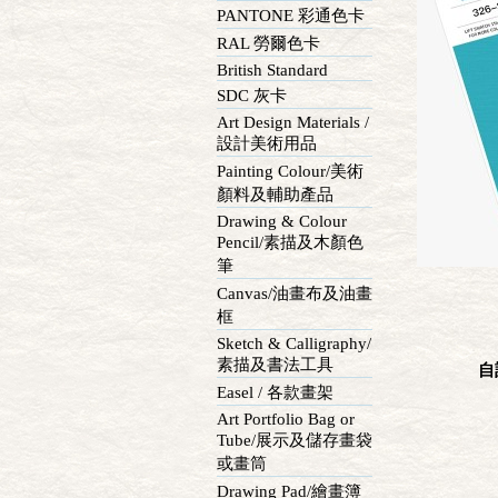
PANTONE 彩通色卡
RAL 勞爾色卡
British Standard
SDC 灰卡
Art Design Materials /
設計美術用品
Painting Colour/美術
顏料及輔助產品
Drawing & Colour
Pencil/素描及木顏色
筆
Canvas/油畫布及油畫
框
Sketch & Calligraphy/
素描及書法工具
自
Easel / 各款畫架
Art Portfolio Bag or
Tube/展示及儲存畫袋
或畫筒
Drawing Pad/繪畫簿