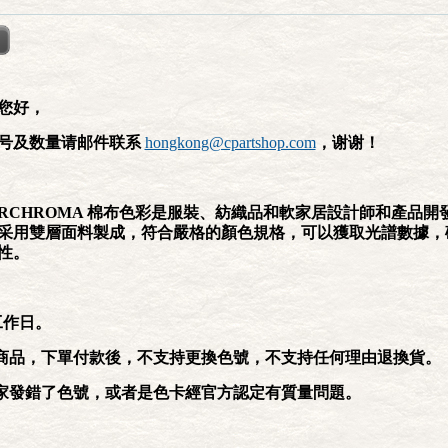
您好，
号及数量请邮件联系
hongkong@cpartshop.com
，谢谢！
ARCHROMA 棉布色彩是服裝、紡織品和軟家居設計師和產品開
采用雙層面料製成，符合嚴格的顏色規格，可以獲取光譜數據，
性。
5工作日。
定商品，下單付款後，不支持更換色號，不支持任何理由退換貨。
賣家發錯了色號，或者是色卡經官方認定有質量問題。