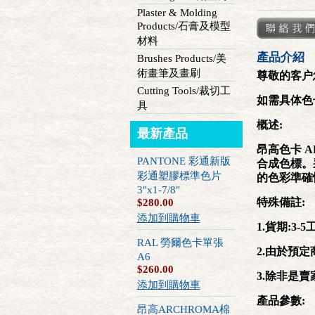
Plaster & Molding
Products/石膏及模型
材料
產品介紹
Brushes Products/美
術畫筆及畫刷
尊敬的客户
Cutting Tools/裁切工
如需具体色
具
概述:
最新產品
昂高色卡 
PANTONE 彩通新版
合成色標。
彩通塑膠標準色片
的色彩準確
3"x1-7/8"
$280.00
特殊備註:
添加到購物車
1.貨期:3-
RAL 勞爾色卡單張
2.由於預
A6
$260.00
3.除非是
添加到購物車
產品參數:
昂高ARCHROMA棉