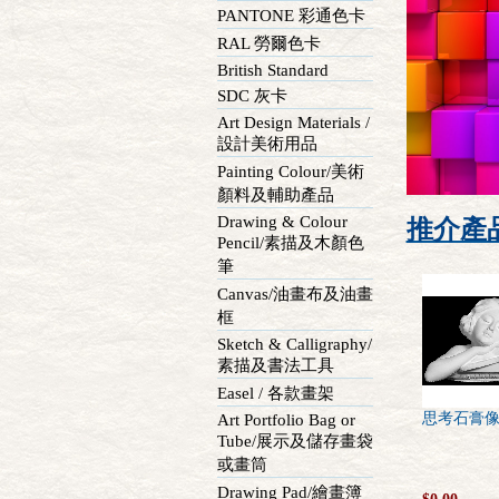
PANTONE 彩通色卡
RAL 勞爾色卡
British Standard
SDC 灰卡
Art Design Materials /
設計美術用品
Painting Colour/美術
顏料及輔助產品
Drawing & Colour
推介產
Pencil/素描及木顏色
筆
Canvas/油畫布及油畫
框
Sketch & Calligraphy/
素描及書法工具
Easel / 各款畫架
思考石膏
Art Portfolio Bag or
Tube/展示及儲存畫袋
或畫筒
Drawing Pad/繪畫簿