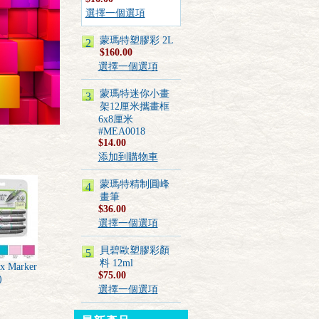
選擇一個選項
蒙瑪特塑膠彩 2L
2
$160.00
選擇一個選項
蒙瑪特迷你小畫
3
架12厘米攜畫框
6x8厘米
#MEA0018
$14.00
添加到購物車
蒙瑪特精制圓峰
4
畫筆
$36.00
選擇一個選項
貝碧歐塑膠彩顏
5
料 12ml
ex Marker
$75.00
)
選擇一個選項