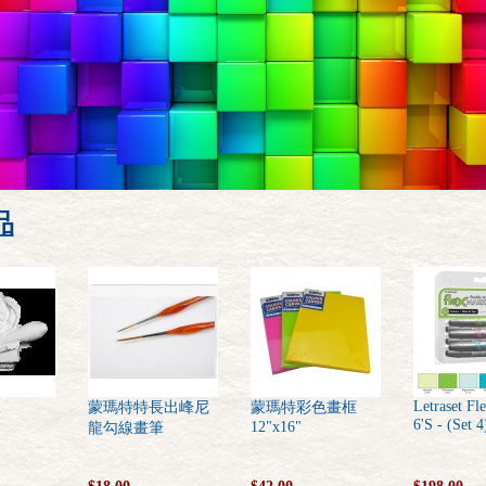
品
Letraset Fl
像
蒙瑪特特長出峰尼
蒙瑪特彩色畫框
6'S - (Set 4
12"x16"
龍勾線畫筆