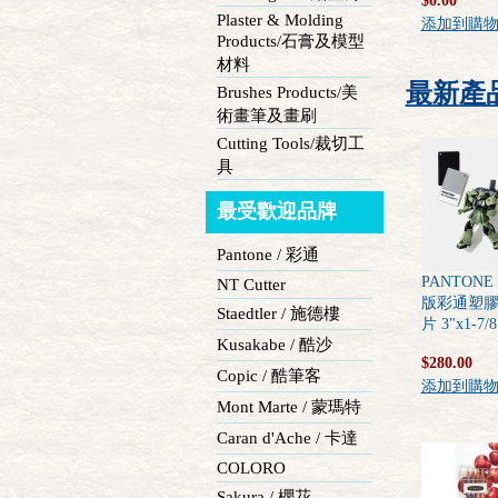
$0.00
Plaster & Molding
添加到購
Products/石膏及模型
材料
最新產
Brushes Products/美
術畫筆及畫刷
Cutting Tools/裁切工
具
最受歡迎品牌
Pantone / 彩通
PANTON
NT Cutter
版彩通塑
Staedtler / 施德樓
片 3"x1-7/8
Kusakabe / 酷沙
$280.00
Copic / 酷筆客
添加到購
Mont Marte / 蒙瑪特
Caran d'Ache / 卡達
COLORO
Sakura / 櫻花