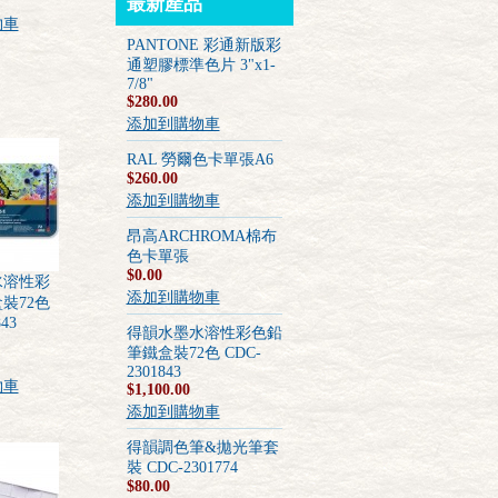
最新產品
物車
PANTONE 彩通新版彩
通塑膠標準色片 3"x1-
7/8"
$280.00
添加到購物車
RAL 勞爾色卡單張A6
$260.00
添加到購物車
昂高ARCHROMA棉布
色卡單張
$0.00
水溶性彩
添加到購物車
裝72色
43
得韻水墨水溶性彩色鉛
筆鐵盒裝72色 CDC-
2301843
物車
$1,100.00
添加到購物車
得韻調色筆&拋光筆套
裝 CDC-2301774
$80.00