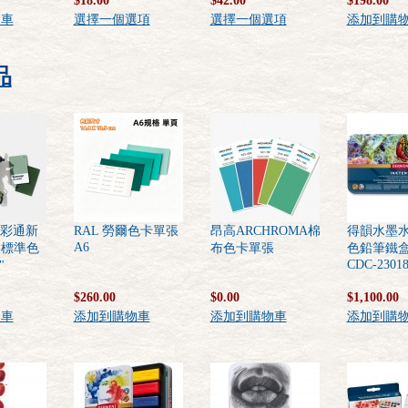
$18.00
$42.00
$198.00
物車
選擇一個選項
選擇一個選項
添加到購
品
E 彩通新
RAL 勞爾色卡單張
昂高ARCHROMA棉
得韻水墨
A6
膠標準色
布色卡單張
色鉛筆鐵盒
CDC-23018
"
$260.00
$0.00
$1,100.00
物車
添加到購物車
添加到購物車
添加到購