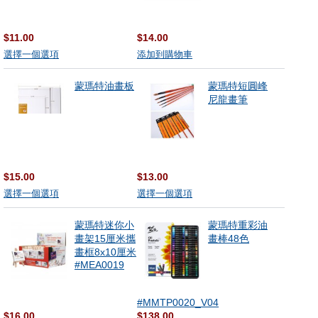
$11.00
$14.00
選擇一個選項
添加到購物車
蒙瑪特油畫板
蒙瑪特短圓峰
尼龍畫筆
$15.00
$13.00
選擇一個選項
選擇一個選項
蒙瑪特迷你小
蒙瑪特重彩油
畫架15厘米攜
畫棒48色
畫框8x10厘米
#MEA0019
#MMTP0020_V04
$16.00
$138.00