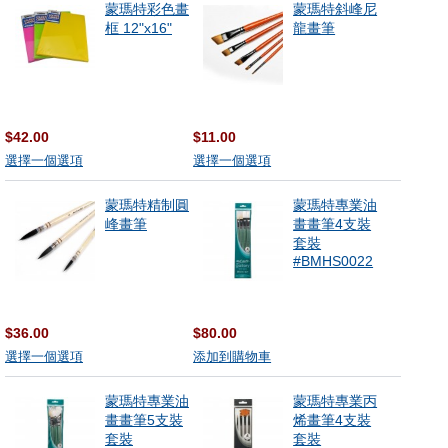
蒙瑪特彩色畫
蒙瑪特斜峰尼
框 12"x16"
龍畫筆
$42.00
$11.00
選擇一個選項
選擇一個選項
蒙瑪特精制圓
蒙瑪特專業油
峰畫筆
畫畫筆4支裝
套裝
#BMHS0022
$36.00
$80.00
選擇一個選項
添加到購物車
蒙瑪特專業油
蒙瑪特專業丙
畫畫筆5支裝
烯畫筆4支裝
套裝
套裝