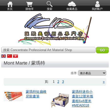
首頁
購物單
搜索
收藏產品
我的帳戶
搜索 Concentrate Professional Art Material Shop
Mont Marte / 蒙瑪特
排序:
頁:
1
2
3
»
蒙瑪特短扁峰
蒙瑪特迷你小
尼龍畫筆
畫架12厘米攜
畫框6x8厘米
#MEA0018